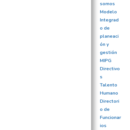
somos
Modelo
Integrad
o de
planeaci
ón y
gestión
MIPG
Directivo
s
Talento
Humano
Directori
o de
Funcionar
ios