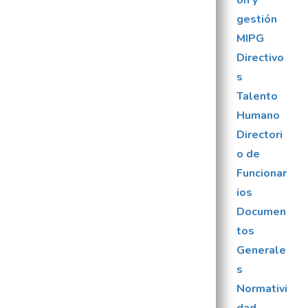
ón y
gestión
MIPG
Directivo
s
Talento
Humano
Directori
o de
Funcionar
ios
Documen
tos
Generale
s
Normativi