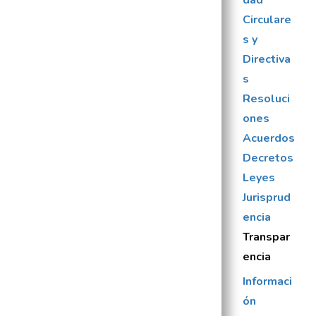
dad
Circulare
s y
Directiva
s
Resoluci
ones
Acuerdos
Decretos
Leyes
Jurisprud
encia
Transpar
encia
Informaci
ón