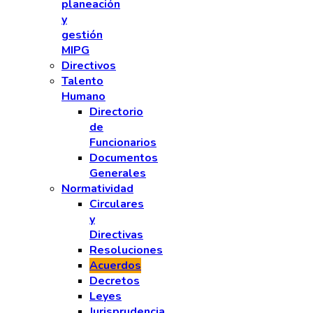
planeación
y
gestión
MIPG
Directivos
Talento
Humano
Directorio
de
Funcionarios
Documentos
Generales
Normatividad
Circulares
y
Directivas
Resoluciones
Acuerdos
Decretos
Leyes
Jurisprudencia