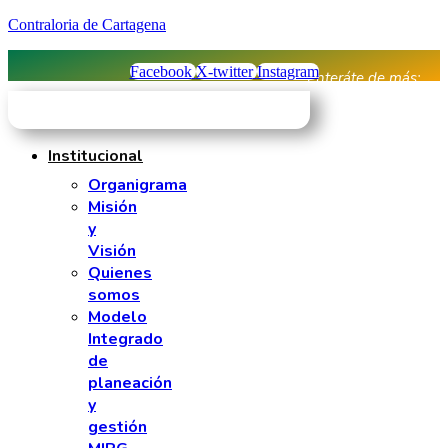
Contraloria de Cartagena
Facebook
X-twitter
Instagram
Enteráte de más:
Institucional
Organigrama
Misión
y
Visión
Quienes
somos
Modelo
Integrado
de
planeación
y
gestión