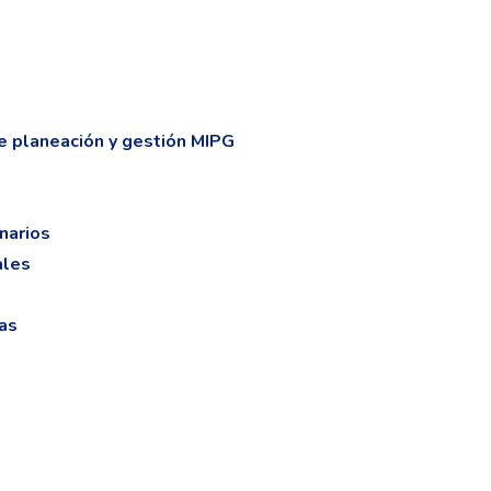
e planeación y gestión MIPG
narios
ales
vas