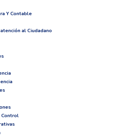
era Y Contable
atención al Ciudadano
es
encia
dencia
nes
iones
 Control
ativas
n