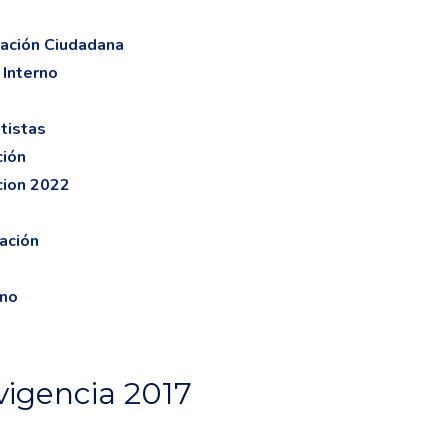
pación Ciudadana
 Interno
tistas
ción
cion 2022
ación
ano
vigencia 2017