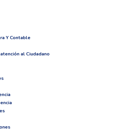
era Y Contable
atención al Ciudadano
es
encia
dencia
nes
iones