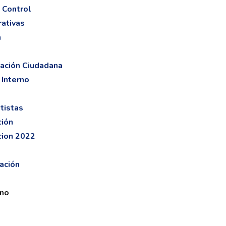
 Control
ativas
n
pación Ciudadana
 Interno
tistas
ción
cion 2022
ación
ano