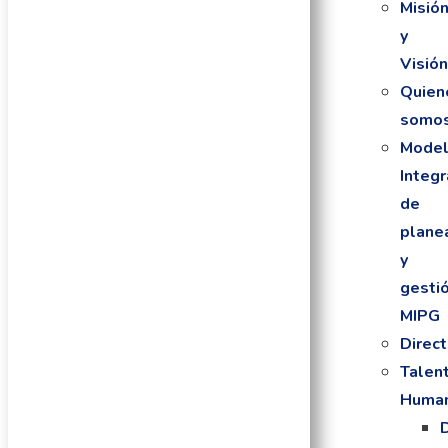
Misió
y
Visió
Quien
somo
Mode
Integ
de
plane
y
gesti
MIPG
Direct
Talen
Huma