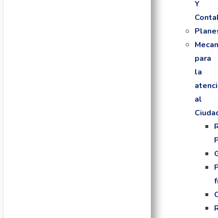
Y
Conta
Plane
Mecan
para
la
atenc
al
Ciuda