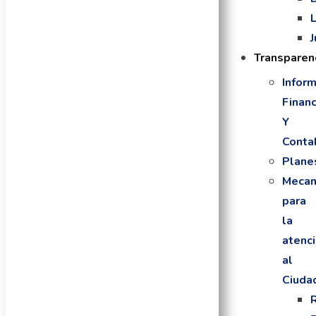
Transparen
Infor
Financ
Y
Conta
Plane
Mecan
para
la
atenc
al
Ciuda