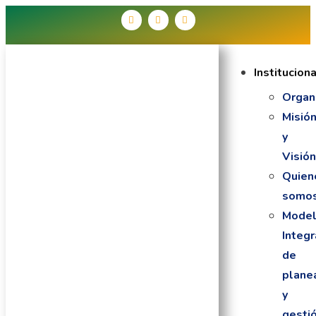
Institucion
Organ
Misió
y
Visió
Quien
somo
Mode
Integ
de
plane
y
gesti