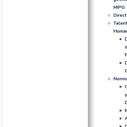
MIPG
Direct
Talen
Huma
Norma