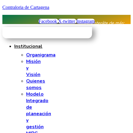
Contraloria de Cartagena
Facebook
X-twitter
Instagram
Enteráte de más:
Institucional
Organigrama
Misión
y
Visión
Quienes
somos
Modelo
Integrado
de
planeación
y
gestión