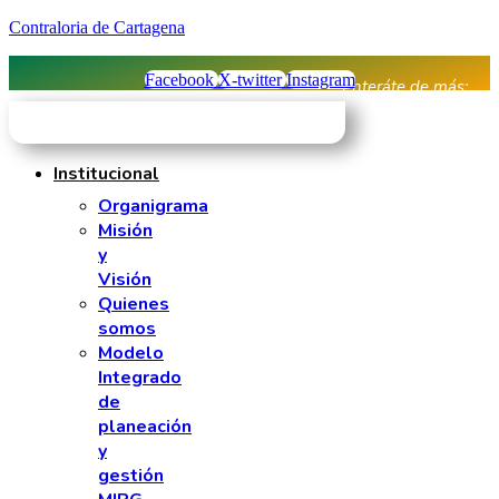
Contraloria de Cartagena
Facebook
X-twitter
Instagram
Enteráte de más:
Institucional
Organigrama
Misión
y
Visión
Quienes
somos
Modelo
Integrado
de
planeación
y
gestión